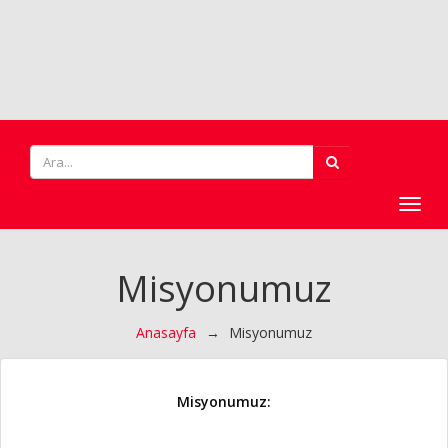
Toggl
navig
Misyonumuz
Anasayfa
→
Misyonumuz
Misyonumuz: