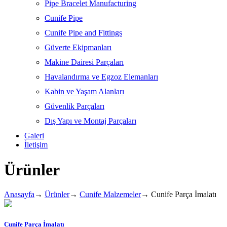
Pipe Bracelet Manufacturing
Cunife Pipe
Cunife Pipe and Fittings
Güverte Ekipmanları
Makine Dairesi Parçaları
Havalandırma ve Egzoz Elemanları
Kabin ve Yaşam Alanları
Güvenlik Parçaları
Dış Yapı ve Montaj Parçaları
Galeri
İletişim
Ürünler
Anasayfa
→
Ürünler
→
Cunife Malzemeler
→
Cunife Parça İmalatı
Cunife Parça İmalatı