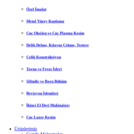
Özel İmalat
Metal Yüzey Kaplama
Cnc Oksijen ve Cnc Plazma Kesim
Delik Delme, Kılavuz Çekme, Testere
Çelik Konstrüksiyon
Torna ve Freze İşleri
Silindir ve Boru Büküm
Revizyon İşlemleri
İkinci El Deri Makinaları
Cnc Lazer Kesim
Ürünlerimiz