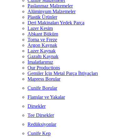
Cunife Malzemeler
Paslanmaz Malzemeler
Alüminyum Malzemeler
Plastik Ürünler
Deri Makinaları Yedek Parça
Lazer Kesim
Abkant Büküm
Torna ve Freze
Argon Kaynak
Lazer Kaynak
Gazaltı Kaynak
İmalatlarımız
Our Productions
Gemiler İçin Metal Parça İhtiyaçları
Mapress Borular
Cunife Borular
Flanşlar ve Yakalar
Dirsekler
Tee Dirsekler
Redüksiyonlar
Cunife Kep