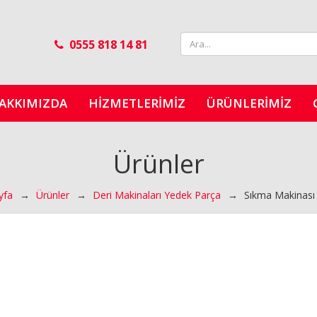
0555 818 14 81
AKKIMIZDA
HIZMETLERIMIZ
ÜRÜNLERIMIZ
Ürünler
yfa
→
Ürünler
→
Deri Makinaları Yedek Parça
→
Sıkma Makinası 