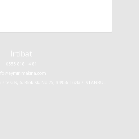
İrtibat
0555 818 14 81
nfo@eymirlimakina.com
 sitesi B, 6. Blok Sk. No:25, 34956 Tuzla / İSTANBUL