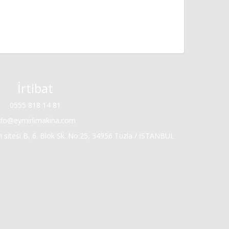
İrtibat
0555 818 14 81
nfo@eymirlimakina.com
 sitesi B, 6. Blok Sk. No:25, 34956 Tuzla / İSTANBUL