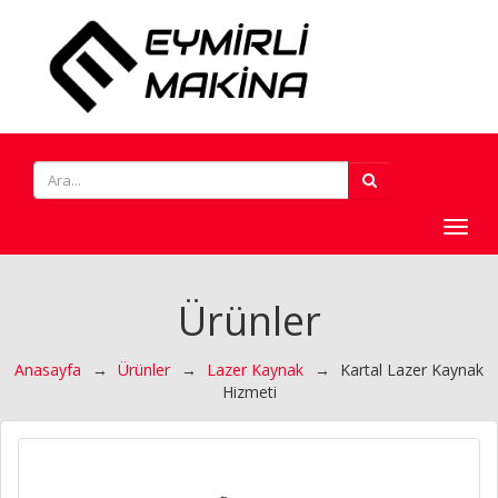
Toggl
navig
Ürünler
Anasayfa
→
Ürünler
→
Lazer Kaynak
→
Kartal Lazer Kaynak
Hizmeti