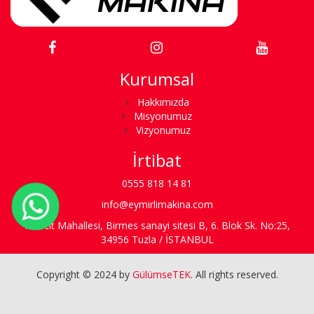
Kurumsal
Hakkımızda
Misyonumuz
Vizyonumuz
İrtibat
0555 818 14 81
info@eymirlimakina.com
Mescit Mahallesi, Birmes sanayi sitesi B, 6. Blok Sk. No:25,
34956 Tuzla / İSTANBUL
Copyright © 2024 by
GülümseTEK
. All rights reserved.