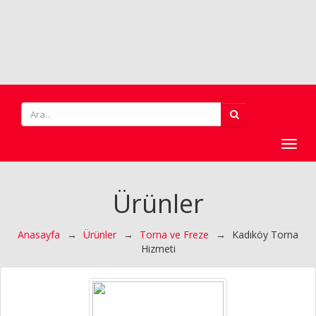
Toggl
navig
Ürünler
Anasayfa
→
Ürünler
→
Torna ve Freze
→
Kadıköy Torna
Hizmeti