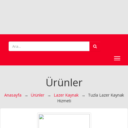
Toggl
navig
Ürünler
Anasayfa
→
Ürünler
→
Lazer Kaynak
→
Tuzla Lazer Kaynak
Hizmeti