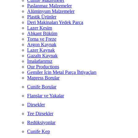
Cunife Malzemeler
Paslanmaz Malzemeler
Alüminyum Malzemeler
Plastik Ürünler
Deri Makinaları Yedek Parça
Lazer Kesim
Abkant Büküm
Torna ve Freze
Argon Kaynak
Lazer Kaynak
Gazaltı Kaynak
İmalatlarımız
Our Productions
Gemiler İçin Metal Parça İhtiyaçları
Mapress Borular
Cunife Borular
Flanşlar ve Yakalar
Dirsekler
Tee Dirsekler
Redüksiyonlar
Cunife Kep