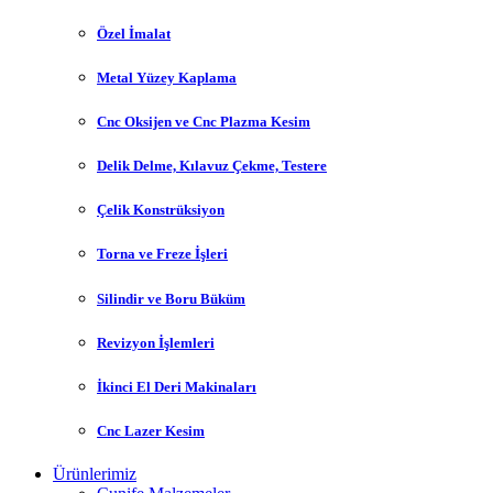
Özel İmalat
Metal Yüzey Kaplama
Cnc Oksijen ve Cnc Plazma Kesim
Delik Delme, Kılavuz Çekme, Testere
Çelik Konstrüksiyon
Torna ve Freze İşleri
Silindir ve Boru Büküm
Revizyon İşlemleri
İkinci El Deri Makinaları
Cnc Lazer Kesim
Ürünlerimiz