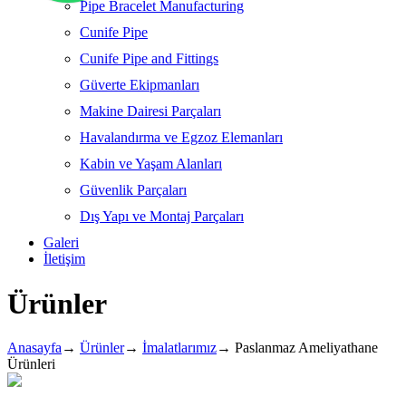
Pipe Bracelet Manufacturing
Cunife Pipe
Cunife Pipe and Fittings
Güverte Ekipmanları
Makine Dairesi Parçaları
Havalandırma ve Egzoz Elemanları
Kabin ve Yaşam Alanları
Güvenlik Parçaları
Dış Yapı ve Montaj Parçaları
Galeri
İletişim
Ürünler
Anasayfa
→
Ürünler
→
İmalatlarımız
→
Paslanmaz Ameliyathane
Ürünleri