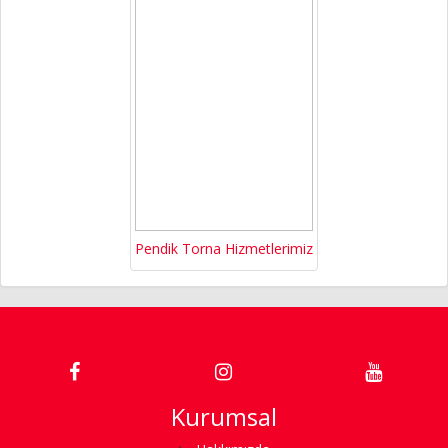
Pendik Torna Hizmetlerimiz
Kurumsal