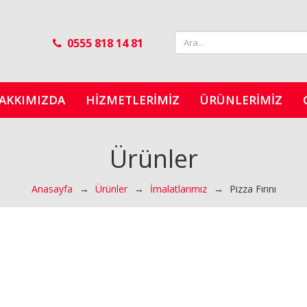
0555 818 14 81
AKKIMIZDA
HIZMETLERIMIZ
ÜRÜNLERIMIZ
Ürünler
Anasayfa
→
Ürünler
→
İmalatlarımız
→
Pizza Fırını