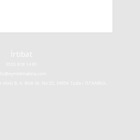
İrtibat
0555 818 14 81
nfo@eymirlimakina.com
 sitesi B, 6. Blok Sk. No:25, 34956 Tuzla / İSTANBUL