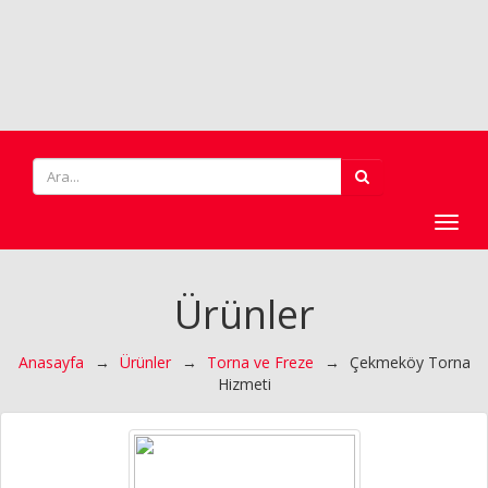
Toggl
navig
Ürünler
Anasayfa
→
Ürünler
→
Torna ve Freze
→
Çekmeköy Torna
Hizmeti